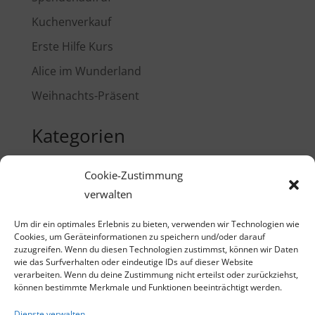
Kuchenverkauf
Erste Hilfe Kurs
Alice im Wunderland
Weihnachts-Präsent
Kategorien
Cookie-Zustimmung
Einschulung
verwalten
Erste Hilfe Kurs
Um dir ein optimales Erlebnis zu bieten, verwenden wir Technologien wie
Ferien
Cookies, um Geräteinformationen zu speichern und/oder darauf
zuzugreifen. Wenn du diesen Technologien zustimmst, können wir Daten
Kuchenverkauf
wie das Surfverhalten oder eindeutige IDs auf dieser Website
verarbeiten. Wenn du deine Zustimmung nicht erteilst oder zurückziehst,
Schulhof
können bestimmte Merkmale und Funktionen beeinträchtigt werden.
Sommerfest
Dienste verwalten