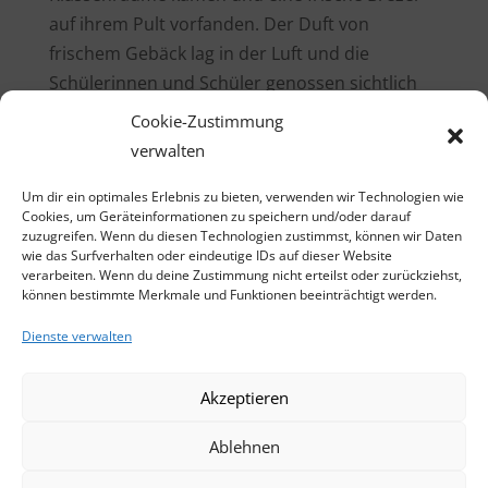
auf ihrem Pult vorfanden. Der Duft von
frischem Gebäck lag in der Luft und die
Schülerinnen und Schüler genossen sichtlich
den süßen Geschmack der Brezeln.
Cookie-Zustimmung
verwalten
Das Martinsfest ist eine schöne Tradition, die
uns jedes Jahr aufs Neue verbindet. Wir hoffen,
Um dir ein optimales Erlebnis zu bieten, verwenden wir Technologien wie
dass die Martinsbrezeln den Kindern der
Cookies, um Geräteinformationen zu speichern und/oder darauf
zuzugreifen. Wenn du diesen Technologien zustimmst, können wir Daten
Grundschule Osann-Monzel nicht nur ein
wie das Surfverhalten oder eindeutige IDs auf dieser Website
leckeres Frühstück, sondern auch eine
verarbeiten. Wenn du deine Zustimmung nicht erteilst oder zurückziehst,
können bestimmte Merkmale und Funktionen beeinträchtigt werden.
Erinnerung an diese besondere Zeit im Jahr
sein werden.
Dienste verwalten
Akzeptieren
Ablehnen