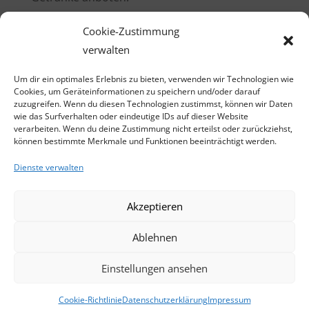
Die Kinder konnten sich zudem bei
Cookie-Zustimmung
verschiedenen Spielen und Wettbewerben
verwalten
austoben und ihre Geschicklichkeit unter
Um dir ein optimales Erlebnis zu bieten, verwenden wir Technologien wie
Beweis stellen. Besonders beliebt war die
Cookies, um Geräteinformationen zu speichern und/oder darauf
Hüpfburg und das Kinderschminken.
zuzugreifen. Wenn du diesen Technologien zustimmst, können wir Daten
wie das Surfverhalten oder eindeutige IDs auf dieser Website
verarbeiten. Wenn du deine Zustimmung nicht erteilst oder zurückziehst,
können bestimmte Merkmale und Funktionen beeinträchtigt werden.
Dienste verwalten
Akzeptieren
Ablehnen
Einstellungen ansehen
Cookie-Richtlinie
Datenschutzerklärung
Impressum